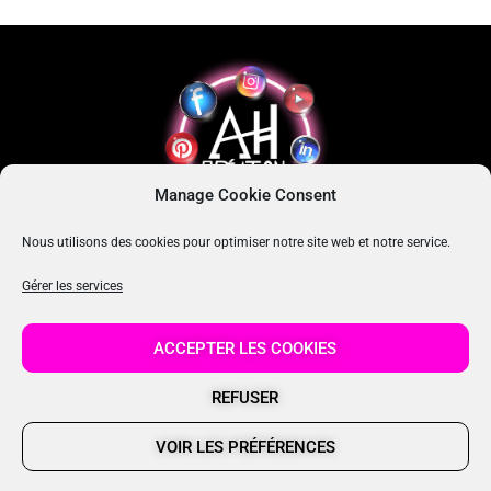
Manage Cookie Consent
Nous utilisons des cookies pour optimiser notre site web et notre service.
MES RÉSEAUX SOCIAUX
Gérer les services
I
I
I
c
c
c
ACCEPTER LES COOKIES
o
o
o
n
n
n
-
-
-
REFUSER
i
l
f
n
i
a
s
n
c
VOIR LES PRÉFÉRENCES
t
k
e
06 25 13 32 97
a
e
b
g
d
o