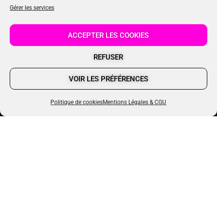
Gérer les services
ACCEPTER LES COOKIES
REFUSER
VOIR LES PRÉFÉRENCES
Politique de cookies
Mentions Légales & CGU
MES RÉSEAUX SOCIAUX
I
I
I