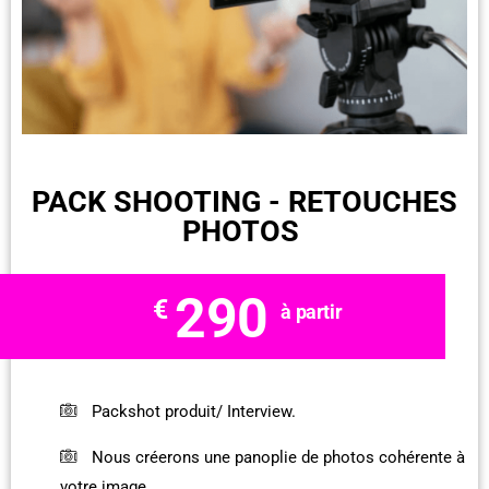
femme devant caméra
PACK SHOOTING - RETOUCHES
PHOTOS
290
€
à partir
Packshot produit/ Interview.
Nous créerons une panoplie de photos cohérente à
votre image.