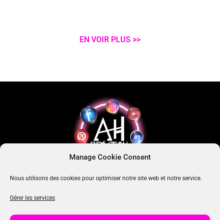
EN VOIR PLUS >>
Manage Cookie Consent
Nous utilisons des cookies pour optimiser notre site web et notre service.
MES RÉSEAUX SOCIAUX
Gérer les services
I
I
I
c
c
c